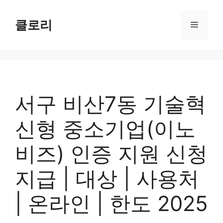
컨
텐
클로리
메
츠
로
뉴
건
너
뛰
기
서구 비산7동 기술혁
신형 중소기업(이노
비즈) 인증 지원 신청
지급 | 대상 | 사용처
| 온라인 | 한도 2025