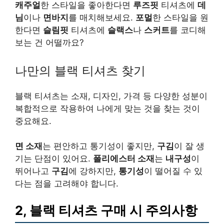
캐주얼
한 스타일을 좋아한다면
루즈핏
티셔츠에
데
님
이나
면바지
를 매치해보세요.
포멀
한 스타일을 원
한다면
슬림핏
티셔츠에
슬랙스
나
스커트
를 코디해
보는 건 어떨까요?
나만의 블랙 티셔츠 찾기
블랙 티셔츠는 소재, 디자인, 가격 등 다양한 성분이
복합적으로 작용하여 나에게 맞는 것을 찾는 것이
중요해요.
면 소재
는 편안하고 통기성이 좋지만,
구김
이 잘 생
기는 단점이 있어요.
폴리에스터 소재
는
내구성
이
뛰어나고
구김
에 강하지만,
통기성
이 떨어질 수 있
다는 점을 고려해야 합니다.
2, 블랙 티셔츠 구매 시 주의사항