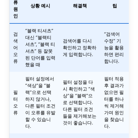
류
상황 예시
해결책
팁
원
인
“블랙 티셔츠”
검
“검색어
대신 “블랙티
색
검색어를 다시
수정” 기
셔츠”, “블랙 티
어
확인하고 정확하
능을 활용
셔츠” 등 잘못
오
게 입력합니다.
하면 편리
된 단어를 입력
류
합니다.
했을 때
필터 설정에서
필터 적용
필터 설정을 다
“색상”을 “블
후 결과가
시 확인하고 “색
필
랙”으로 선택
없으면 필
상”을 “블랙”으
터
하지 않거나,
터를 하나
로 선택합니다.
오
다른 필터 조건
씩 제거해
다른 필터 조건
류
이 오류를 유발
가며 원인
들을 제거해보는
할 수 있습니
을 찾습니
것이 좋습니다.
다.
다.