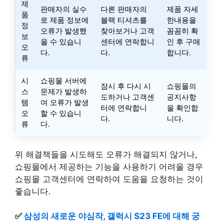
제
판매자의 실수
다른 판매자의
제품 자세
품
로 제품 정보에
블랙 티셔츠를
한내용을
정
오류가 발생했
찾아보거나 고객
꼼꼼히 확
보
을 수 있습니
센터에 연락합니
인 후 구매
오
다.
다.
합니다.
류
시
쇼핑몰 서버에
잠시 후 다시 시
쇼핑몰의
스
문제가 발생하
도하거나 고객센
공지사항
템
여 오류가 발생
터에 연락합니
을 확인합
오
할 수 있습니
다.
니다.
류
다.
위 해결책들을 시도해도 오류가 해결되지 않거나,
쇼핑몰에서 제공하는 기능을 사용하기 어려울 경우
쇼핑몰 고객센터에 연락하여 도움을 요청하는 것이
좋습니다.
✅
삼성의 새로운 야심작, 갤럭시 S23 FE에 대해 궁