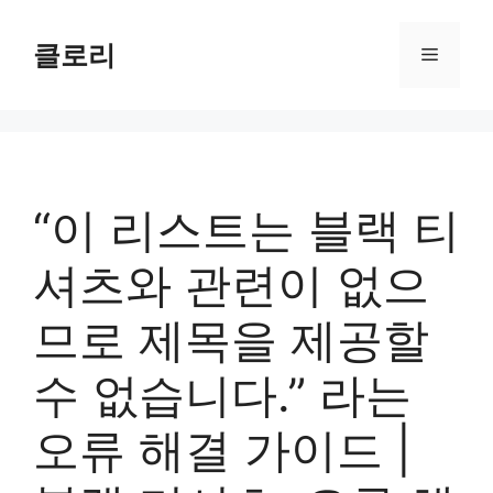
컨
텐
클로리
메
츠
로
뉴
건
너
뛰
기
“이 리스트는 블랙 티
셔츠와 관련이 없으
므로 제목을 제공할
수 없습니다.” 라는
오류 해결 가이드 |