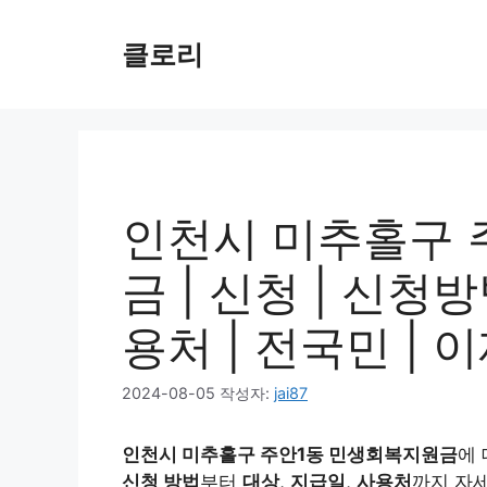
컨
텐
클로리
츠
로
건
너
뛰
기
인천시 미추홀구 
금 | 신청 | 신청방
용처 | 전국민 | 이
2024-08-05
작성자:
jai87
인천시 미추홀구 주안1동 민생회복지원금
에
신청 방법
부터
대상
,
지급일
,
사용처
까지 자