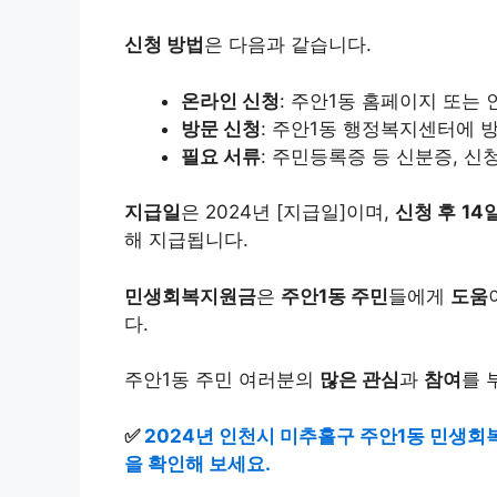
신청 방법
은 다음과 같습니다.
온라인 신청
: 주안1동 홈페이지 또는
방문 신청
: 주안1동 행정복지센터에 
필요 서류
: 주민등록증 등 신분증, 신
지급일
은 2024년 [지급일]이며,
신청 후
14
해 지급됩니다.
민생회복지원금
은
주안1동 주민
들에게
도움
다.
주안1동 주민 여러분의
많은 관심
과
참여
를 
✅
2024년 인천시 미추홀구 주안1동 민생회
을 확인해 보세요.