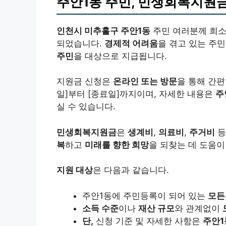
주안1동 주민, 민생회복지원
인천시 미추홀구 주안1동
주민 여러분께 희소
되었습니다.
경제적 어려움
을 겪고 있는 주
주민
을 대상으로 지급됩니다.
지원금 신청은
온라인 또는 방문
을 통해 간편
일]부터 [종료일]까지이며, 자세한 내용은
주
실 수 있습니다.
민생회복지원금
은
생계비
,
의료비
,
주거비
복
하고
미래를 향한 희망
을 되찾는 데 도움이
지원 대상
은 다음과 같습니다.
주안1동에 주민등록이 되어 있는
모든
소득 수준
이나
재산 규모
와 관계없이
단,
신청 기준 및 자세한 사항은
주안1