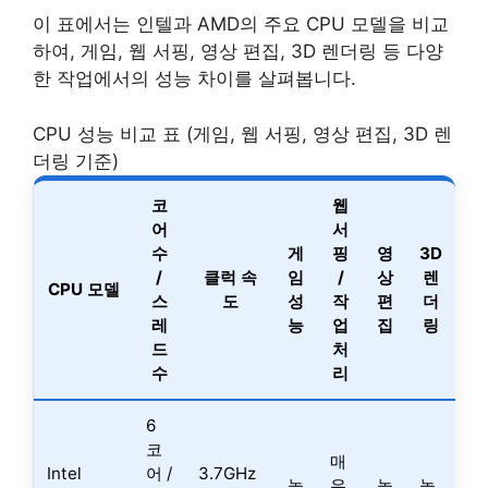
이 표에서는 인텔과 AMD의 주요 CPU 모델을 비교
하여, 게임, 웹 서핑, 영상 편집, 3D 렌더링 등 다양
한 작업에서의 성능 차이를 살펴봅니다.
CPU 성능 비교 표 (게임, 웹 서핑, 영상 편집, 3D 렌
더링 기준)
코
웹
어
서
수
게
핑
영
3D
/
클럭 속
임
/
상
렌
CPU 모델
스
도
성
작
편
더
레
능
업
집
링
드
처
수
리
6
코
매
Intel
어 /
3.7GHz
높
우
높
높