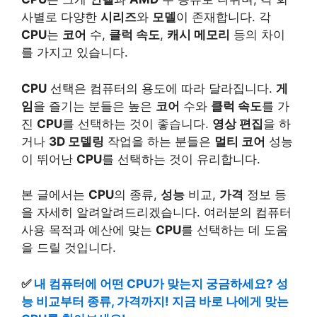
사별로 다양한
시리즈
와
모델
이 존재합니다. 각
CPU
는
코어
수,
클럭 속도
,
캐시 메모리
등의 차이
를 가지고 있습니다.
CPU
선택은 컴퓨터의 용도에 따라 달라집니다.
게
임
을 즐기는 분들은 높은
코어
수와
클럭 속도
를 가
진
CPU
를 선택하는 것이 좋습니다.
영상 편집
을 하
거나
3D 모델링
작업을 하는 분들은
멀티 코어
성능
이 뛰어난
CPU
를 선택하는 것이 유리합니다.
본 글에서는
CPU
의 종류,
성능
비교,
가격
정보 등
을 자세히 알려알려드리겠습니다. 여러분의 컴퓨터
사용 목적과 예산에 맞는
CPU
를 선택하는 데 도움
을 드릴 것입니다.
✅
내 컴퓨터에 어떤 CPU가 맞는지 궁금하세요? 성
능 비교부터 종류, 가격까지! 지금 바로 나에게 맞는