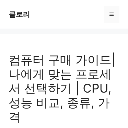
컨
텐
클로리
메
츠
로
뉴
건
너
뛰
기
컴퓨터 구매 가이드|
나에게 맞는 프로세
서 선택하기 | CPU,
성능 비교, 종류, 가
격