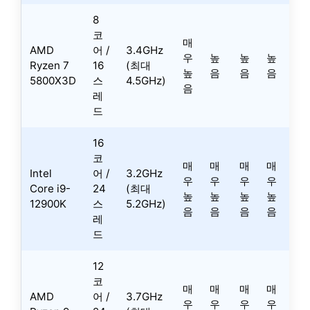
8
코
매
AMD
어 /
3.4GHz
우
높
높
높
Ryzen 7
16
(최대
높
음
음
음
5800X3D
스
4.5GHz)
음
레
드
16
코
매
매
매
매
Intel
어 /
3.2GHz
우
우
우
우
Core i9-
24
(최대
높
높
높
높
12900K
스
5.2GHz)
음
음
음
음
레
드
12
코
매
매
매
매
AMD
어 /
3.7GHz
우
우
우
우