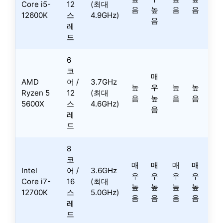
Core i5-
12
(최대
음
높
음
음
12600K
스
4.9GHz)
음
레
드
6
코
매
AMD
어 /
3.7GHz
높
우
높
높
Ryzen 5
12
(최대
음
높
음
음
5600X
스
4.6GHz)
음
레
드
8
코
매
매
매
매
Intel
어 /
3.6GHz
우
우
우
우
Core i7-
16
(최대
높
높
높
높
12700K
스
5.0GHz)
음
음
음
음
레
드