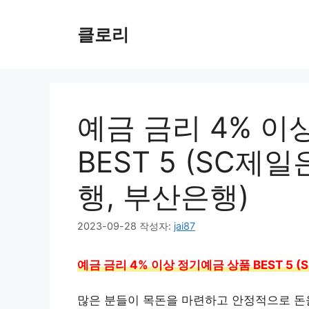
컨
텐
클로리
츠
로
건
너
뛰
예금 금리 4% 이
기
BEST 5 (SC제
행, 부산은행)
2023-09-28
작성자:
jai87
예금 금리 4% 이상 정기예금 상품 BEST 5 
많은 분들이 목돈을 마련하고 안정적으로 돈을