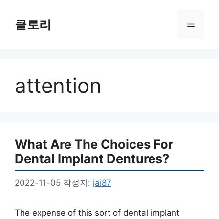
컨
텐
클로리
메
츠
로
뉴
건
너
attention
뛰
기
What Are The Choices For
Dental Implant Dentures?
2022-11-05
작성자:
jai87
The expense of this sort of dental implant