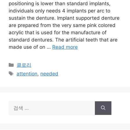
positioning is lower than standard implants,
individuals only needs 4 implants per arc to
sustain the denture. Implant supported denture
are prepared from the very same pink colored
acrylic that is used for the manufacture of
standard dentures. The artificial teeth that are
made use of on …
Read more
카
클로리
테
태
attention
,
needed
고
그
리
검
색: